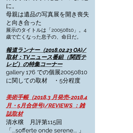
に。
母親は遺品の写真展を開き喪失
と向き合った
展示のタイトルは「20050810」。4
歳で亡くなった息子の、命日だ。
報道ランナー（2018.02.23 OA)/
取材：TVニュース番組（関西テ
レビ）の特集コーナー
gallery 176 での個展20050810
に関しての取材 ・5分程度
美術手帳（2018.3 月発売-2018.4
月・5月合併号)/REVIEWS ：雑
誌取材
清水穣 月評第115回
「...sofferte onde serene... 」