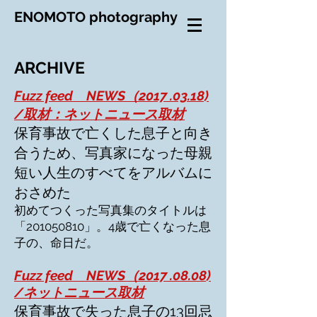
ENOMOTO photography
​ARCHIVE
Fuzz feed NEWS（2017 .03.18)
/
取材
：ネットニュース取材
保育事故で亡くした息子と向き
合うため、写真家になった母親
短い人生の
すべてをアルバムに
おさめた
初めてつくった写真集のタイトルは
「201050810」。4歳で亡くなった息
子の、命日だ。
Fuzz feed NEWS（2017 .08.08)
/
ネットニュース取材
保育事故で失った息子の13回忌