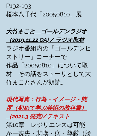
P192-193
榎本八千代「20050810」展
大竹まこと ゴールデンラジオ
（2019.11.22 OA) / ラジオ取材
ラジオ番組内の「ゴールデンヒ
ストリー」コーナーで
作品「20050810」について取
材 その話をストーリとして大
竹まことさんが朗読。
現代写真：行為・イメージ・態
度（初めて学ぶ美術の教科書）
（2021.3 発売)/テキスト
第10章 レジリエンスは可能
かー喪失・悲嘆・病・尊厳（勝